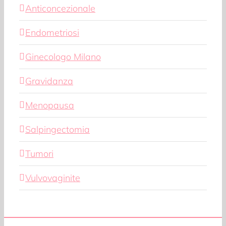
Anticoncezionale
Endometriosi
Ginecologo Milano
Gravidanza
Menopausa
Salpingectomia
Tumori
Vulvovaginite